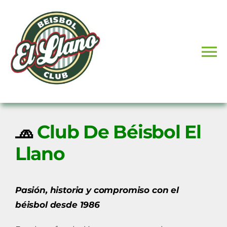
Skip
to
content
To
Na
Conócenos
Noticias
🧢
Club De Béisbol El
Llano
Entrenamientos
Pasión, historia y compromiso con el
Calendario
béisbol desde 1986
Galeria